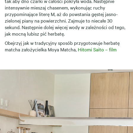
tak aby dno czarki w całości pokryła woda. Następnie
intensywnie mieszaj chasenem, wykonując ruchy
przypominające literę M, aż do powstania gęstej jasno-
zielonej piany na powierzchni. Zajmuje to niecałe 30
sekund. Następnie dolej więcej wody w zależności od tego,
jak mocną lubisz pić herbatę.
Obejrzyj jak w tradycyjny sposób przygotowuje herbatę
matcha założycielka Moya Matcha,
Hitomi Saito – film