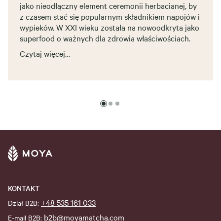
jako nieodłączny element ceremonii herbacianej, by
z czasem stać się popularnym składnikiem napojów i
wypieków. W XXI wieku została na nowoodkryta jako
superfood o ważnych dla zdrowia właściwościach.
Czytaj więcej…
KONTAKT
+48 535 161 033
Dział B2B:
b2b@moyamatcha.com
E-mail B2B: