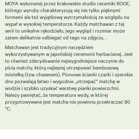
MOYA wykonanej przez krakowskie studio ceramiki KOOE,
którego wyroby charakteryzują się nie tylko pięknymi
formami ale też wyjątkową wytrzymałością ze względu na
wypał w wysokiej temperaturze. Każdy matchawan z tej
serii to unikalne rękodzieło, jego wygląd i rozmiar może
zatem delikatnie odbiegać od tego na zdjęciu. .
Matchawan jest tradycyjnym narzędziem
wykorzystywanym w japońskiej ceremonii herbacianej. Jest
to również zdecydowanie najwygodniejsze naczynie do
picia matchy, którą najlepiej utrzepywać bambusową
miotełką (tzw. chasenem). Pionowe ścianki czarki i szerokie
dno pozwalają łatwo i wygodnie „utrzepać” matchę w
wodzie i szybko uzyskać warstwę pianki powierzchni.
Należy pamiętać, że temperatura wody, w której
przygotowywane jest matcha nie powinna przekraczać 80
°C.