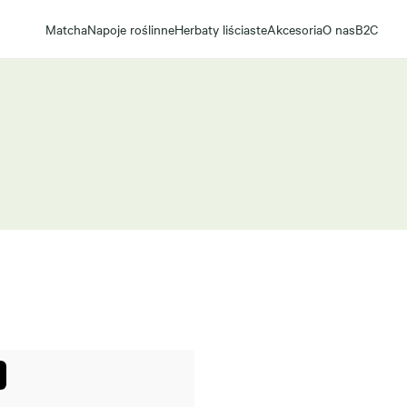
Matcha
Napoje roślinne
Herbaty liściaste
Akcesoria
O nas
B2C