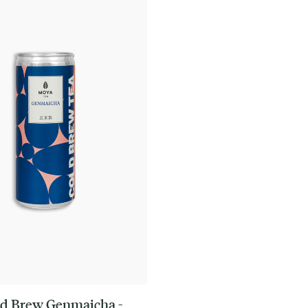
d Brew Genmaicha -