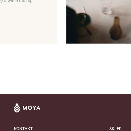
ię o wiele dłużej.
KONTAKT
SKLEP