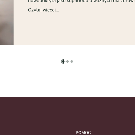
nowoodkryta jako superfood o ważnych dla zdrowi
Czytaj więcej…
POMOC