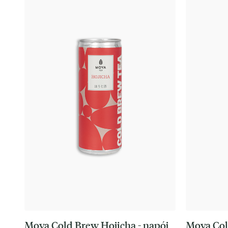
Moya Cold Brew Hojicha - napój
Moya Col