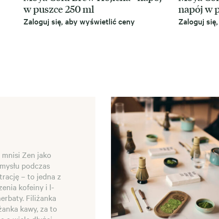
w puszce 250 ml
napój w 
Zaloguj się, aby wyświetlić ceny
Zaloguj się
 mnisi Zen jako
umysłu podczas
rację – to jedna z
nia kofeiny i l-
erbaty. Filiżanka
żanka kawy, za to