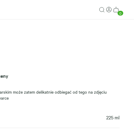
0
ceny
arskim może zatem delikatnie odbiegać od tego na zdjęciu
warce
225 ml