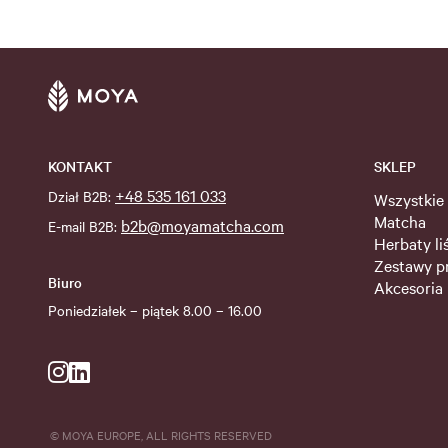
KONTAKT
SKLEP
+48 535 161 033
Dział B2B:
Wszystkie
Matcha
b2b@moyamatcha.com
E-mail B2B:
Herbaty li
Zestawy p
Biuro
Akcesoria
Poniedziałek – piątek 8.00 – 16.00
© MOYA EUROPE, ALL RIGHTS RESERVED