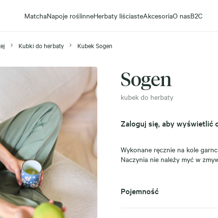
Matcha
Napoje roślinne
Herbaty liściaste
Akcesoria
O nas
B2C
ej
Kubki do herbaty
Kubek Sogen
Sogen
kubek do herbaty
Zaloguj się, aby wyświetlić 
Wykonane ręcznie na kole garnc
Naczynia nie należy myć w zmy
Pojemność