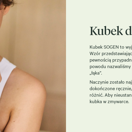
Kubek d
Kubek SOGEN to wyjąt
Wzór przedstawiający
pewnością przypadnie
powodu nazwaliśmy 
„łąka”.
Naczynie zostało na
dokończone ręcznie,
różnić. Aby nieusta
kubka w zmywarce.