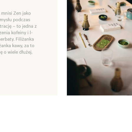
 mnisi Zen jako
umysłu podczas
rację – to jedna z
nia kofeiny i l-
erbaty. Filiżanka
żanka kawy, za to
ię o wiele dłużej.