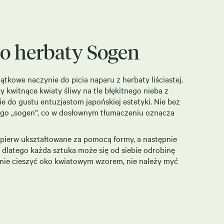
o herbaty Sogen
kowe naczynie do picia naparu z herbaty liściastej.
 kwitnące kwiaty śliwy na tle błękitnego nieba z
 do gustu entuzjastom japońskiej estetyki. Nie bez
go „sogen”, co w dosłownym tłumaczeniu oznacza
jpierw ukształtowane za pomocą formy, a następnie
 dlatego każda sztuka może się od siebie odrobinę
nnie cieszyć oko kwiatowym wzorem, nie należy myć