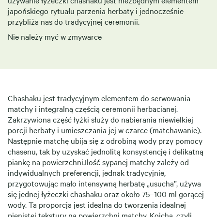
używanie łyżeczki chashaku jest niezbędnym elementem
japońskiego rytuału parzenia herbaty i jednocześnie
przybliża nas do tradycyjnej ceremonii.
Nie należy myć w zmywarce
Chashaku jest tradycyjnym elementem do serwowania
matchy i integralną częścią ceremonii herbacianej.
Zakrzywiona część łyżki służy do nabierania niewielkiej
porcji herbaty i umieszczania jej w czarce (matchawanie).
Następnie matchę ubija się z odrobiną wody
przy pomocy
chasenu, tak by uzyskać jednolitą konsystencję i delikatną
piankę na powierzchni.
Ilość sypanej matchy zależy od
indywidualnych preferencji,
jednak tradycyjnie,
przygotowując mało intensywną herbatę „usucha”, używa
się jednej łyżeczki chashaku oraz około 75–100 ml gorącej
wody.
Ta proporcja jest idealna do tworzenia idealnej
pienistej tekstury na powierzchni matchy. Koicha, czyli