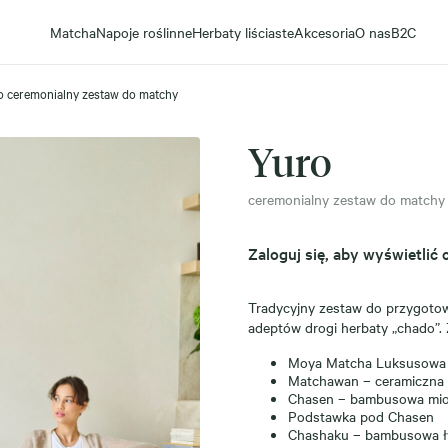
Matcha
Napoje roślinne
Herbaty liściaste
Akcesoria
O nas
B2C
o ceremonialny zestaw do matchy
Yuro
ceremonialny zestaw do matchy
Zaloguj się, aby wyświetlić 
Tradycyjny zestaw do przygotow
adeptów drogi herbaty „chado”. 
Moya Matcha Luksusowa 
Matchawan – ceramiczna 
Chasen – bambusowa mio
Podstawka pod Chasen
Chashaku – bambusowa ł