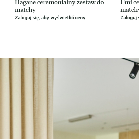
Hagane ceremonialny zestaw do
Umi ce
matchy
match
Zaloguj się, aby wyświetlić ceny
Zaloguj 