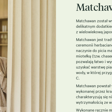
Matcha
Matchawan został wy
delikatnym dodatkie
z wielowiekową japoń
Matchawan jest tra
ceremonii herbacian
naczynie do picia m
miotełką (tzw. chase
pozwalają łatwo i w
uzyskać warstwę pia
wody, w której przy
C.
Matchawan powstał w
wykonanej przez kra
charakteryzują się n
wytrzymałością ze w
Wykonane ręcznie mo