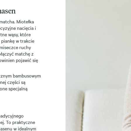
hasen
 matcha. Miotełka
cyzyjne nacięcia i
tne wąsy, które
piankę w trakcie
miseczce ruchy
ołączyć matchę z
owinien pojawić się
astycznym bambusowym
nej części są
zone specjalną
tradycyjnego
ej. To praktyczne
hasenu w idealnym