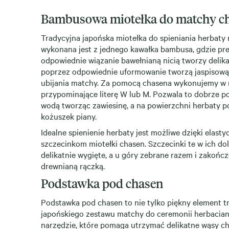
Bambusowa miotełka do matchy c
Tradycyjna japońska miotełka do spieniania herbaty
wykonana jest z jednego kawałka bambusa, gdzie pre
odpowiednie wiązanie bawełnianą nicią tworzy delika
poprzez odpowiednie uformowanie tworzą jaspisową 
ubijania matchy. Za pomocą chasena wykonujemy w 
przypominające literę W lub M. Pozwala to dobrze p
wodą tworząc zawiesinę, a na powierzchni herbaty p
kożuszek piany.
Idealne spienienie herbaty jest możliwe dzięki el
szczecinkom miotełki chasen. Szczecinki te w ich dol
delikatnie wygięte, a u góry zebrane razem i zakońc
drewnianą rączką.
Podstawka pod chasen
Podstawka pod chasen to nie tylko piękny element 
japońskiego zestawu matchy do ceremonii herbacian
narzędzie, które pomaga utrzymać delikatne wąsy c