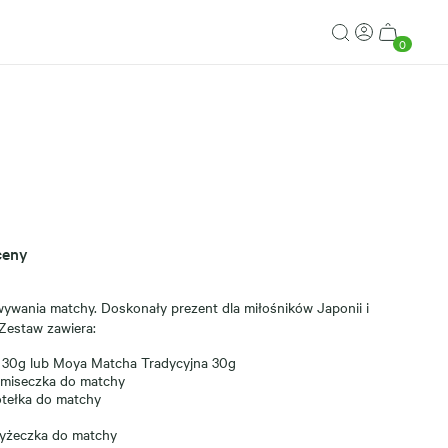
0
ceny
ywania matchy. Doskonały prezent dla miłośników Japonii i
Zestaw zawiera:
30g lub Moya Matcha Tradycyjna 30g
miseczka do matchy
tełka do matchy
yżeczka do matchy