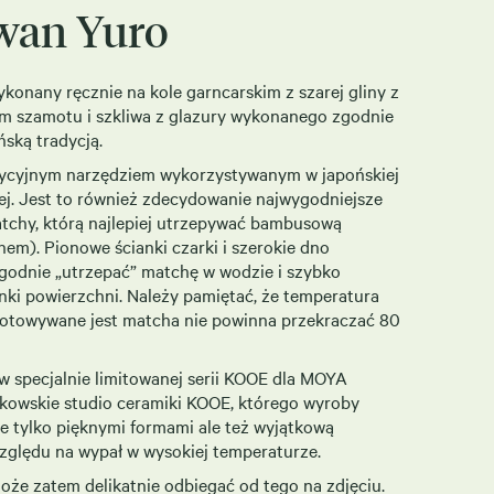
wan Yuro
konany ręcznie na kole garncarskim z szarej gliny z
m szamotu i szkliwa z glazury wykonanego zgodnie
ską tradycją.
dycyjnym narzędziem wykorzystywanym w japońskiej
ej. Jest to również zdecydowanie najwygodniejsze
atchy, którą najlepiej utrzepywać bambusową
nem). Pionowe ścianki czarki i szerokie dno
ygodnie „utrzepać” matchę w wodzie i szybko
nki powierzchni. Należy pamiętać, że temperatura
gotowywane jest matcha nie powinna przekraczać 80
 specjalnie limitowanej serii KOOE dla MOYA
kowskie studio ceramiki KOOE, którego wyroby
ie tylko pięknymi formami ale też wyjątkową
zględu na wypał w wysokiej temperaturze.
że zatem delikatnie odbiegać od tego na zdjęciu.