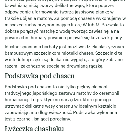
bawełnianą nicią tworzy delikatne wąsy, które poprzez
odpowiednie uformowanie tworzą jaspisową piankę w
trakcie ubijania matchy. Za pomocą chasena wykonujemy w
miseczce ruchy przypominające literę W lub M. Pozwala to
dobrze połączyć matchę z wodą tworząc zawiesinę, a na
powierzchni herbaty powinien pojawić się kożuszek piany.
Idealne spienienie herbaty jest możliwe dzięki elastycznym
bambusowym szczecinkom miotełki chasen. Szczecinki te
w ich dolnej części są delikatnie wygięte, a u góry zebrane
razem i zakończone specjalną drewnianą rączką.
Podstawka pod chasen
Podstawka pod chasen to nie tylko piękny element
tradycyjnego japońskiego zestawu matchy do ceremonii
herbacianej. To praktyczne narzędzie, które pomaga
utrzymać delikatne wąsy chasenu w idealnym kształcie
zapewniając mu długowieczność. Podstawka wykonana
jest z czarnej, lśniącej porcelany.
Łyżeczka chashaku