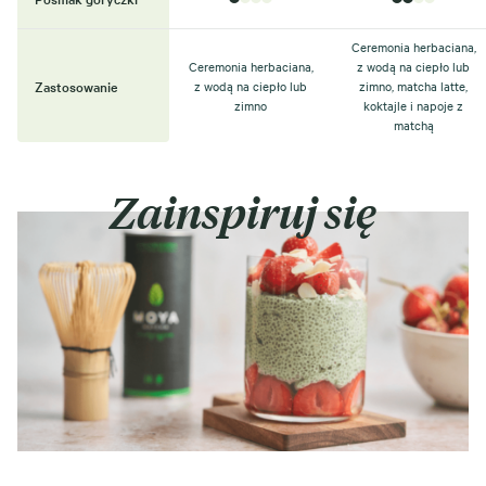
Ceremonia herbaciana,
Ceremonia herbaciana,
z wodą na ciepło lub
Zastosowanie
z wodą na ciepło lub
zimno, matcha latte,
zimno
koktajle i napoje z
matchą
Zainspiruj się