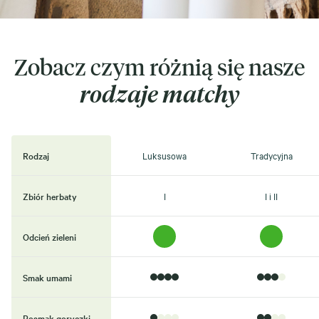
Zobacz czym różnią się nasze
rodzaje matchy
Rodzaj
Luksusowa
Tradycyjna
Zbiór herbaty
I
I i II
Odcień zieleni
Smak umami
Posmak goryczki