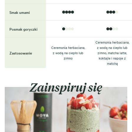
Smak umami
Posmak goryczki
Ceremonia herbaciana,
Ceremonia herbaciana,
z wodą na ciepło lub
Zastosowanie
z wodą na ciepło lub
zimno, matcha latte,
zimno
koktajle i napoje z
matchą
Zainspiruj się