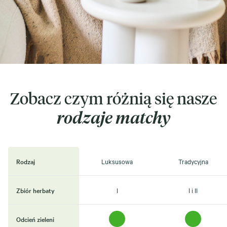
Zobacz czym różnią się nasze
rodzaje matchy
Rodzaj
Luksusowa
Tradycyjna
Zbiór herbaty
I
I i II
Odcień zieleni