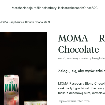
Matcha
Napoje roślinne
Herbaty liściaste
Akcesoria
O nas
B2C
MOMA Raspberry & Blonde Chocolate 1L
MOMA Ra
Chocolate
napój roślinny owsiany bezglut
Zaloguj się, aby wyświetlić 
MOMA Raspberry Blond Chocolat
czekolady typu blond. Kremowy, 
malin z deserową nutą karmelowe
Opakowanie zbiorcze