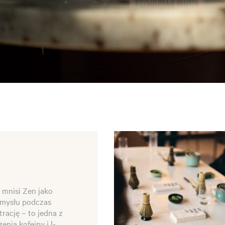
 mnisi Zen jako
umysłu podczas
rację – to jedna z
nia kofeiny i l-