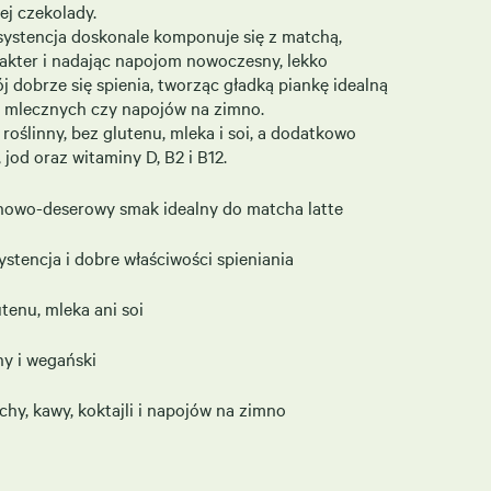
ej czekolady.
ystencja doskonale komponuje się z matchą,
rakter i nadając napojom nowoczesny, lekko
j dobrze się spienia, tworząc gładką piankę idealną
w mlecznych czy napojów na zimno.
roślinny, bez glutenu, mleka i soi, a dodatkowo
od oraz witaminy D, B2 i B12.
inowo-deserowy smak idealny do matcha latte
tencja i dobre właściwości spieniania
tenu, mleka ani soi
y i wegański
chy, kawy, koktajli i napojów na zimno