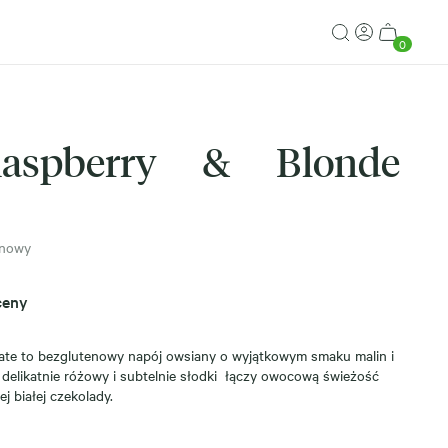
0
spberry & Blonde
enowy
ceny
e to bezglutenowy napój owsiany o wyjątkowym smaku malin i
delikatnie różowy i subtelnie słodki łączy owocową świeżość
j białej czekolady.