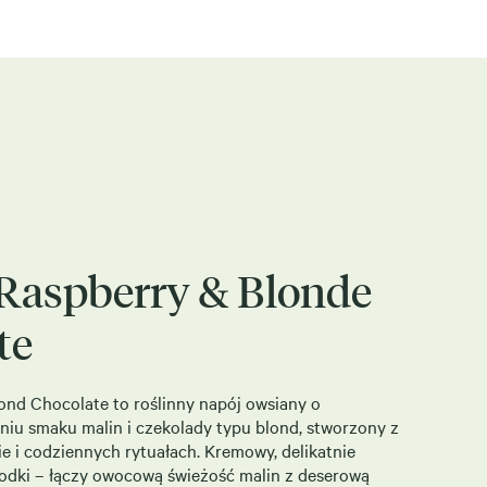
aspberry & Blonde
te
d Chocolate to roślinny napój owsiany o
iu smaku malin i czekolady typu blond, stworzony z
e i codziennych rytuałach. Kremowy, delikatnie
słodki – łączy owocową świeżość malin z deserową