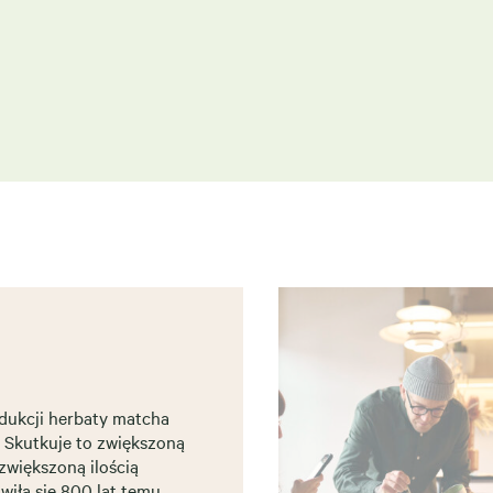
dukcji herbaty matcha
. Skutkuje to zwiększoną
 zwiększoną ilością
wiła się 800 lat temu