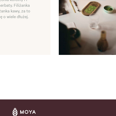
erbaty. Filiżanka
żanka kawy, za to
ię o wiele dłużej.