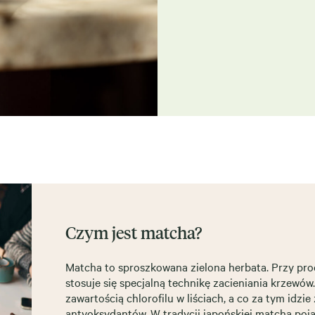
Czym jest matcha?
Matcha to sproszkowana zielona herbata. Przy pro
stosuje się specjalną technikę zacieniania krzewów
zawartością chlorofilu w liściach, a co za tym idzie
antyoksydantów. W tradycji japońskiej matcha poja