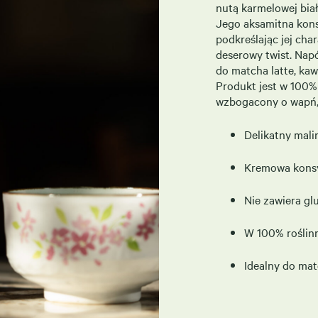
nutą karmelowej biał
Jego aksamitna kons
podkreślając jej cha
deserowy twist. Napó
do matcha latte, ka
Produkt jest w 100% 
wzbogacony o wapń, j
Delikatny mal
Kremowa konsys
Nie zawiera glu
W 100% roślinn
Idealny do mat