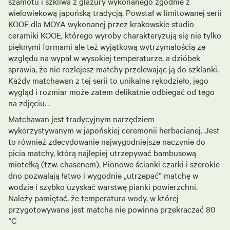
szamotu i szkliwa z glazury wykonanego zgodnie z
wielowiekową japońską tradycją. Powstał w limitowanej serii
KOOE dla MOYA wykonanej przez krakowskie studio
ceramiki KOOE, którego wyroby charakteryzują się nie tylko
pięknymi formami ale też wyjątkową wytrzymałością ze
względu na wypał w wysokiej temperaturze, a dzióbek
sprawia, że nie rozlejesz matchy przelewając ją do szklanki.
Każdy matchawan z tej serii to unikalne rękodzieło, jego
wygląd i rozmiar może zatem delikatnie odbiegać od tego
na zdjęciu. .
Matchawan jest tradycyjnym narzędziem
wykorzystywanym w japońskiej ceremonii herbacianej. Jest
to również zdecydowanie najwygodniejsze naczynie do
picia matchy, którą najlepiej utrzepywać bambusową
miotełką (tzw. chasenem). Pionowe ścianki czarki i szerokie
dno pozwalają łatwo i wygodnie „utrzepać” matchę w
wodzie i szybko uzyskać warstwę pianki powierzchni.
Należy pamiętać, że temperatura wody, w której
przygotowywane jest matcha nie powinna przekraczać 80
°C